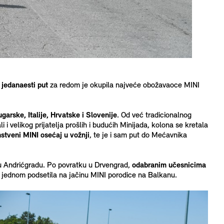
i
jedanaesti put
za redom je okupila najveće obožavaoce MINI
garske, Italije, Hrvatske i Slovenije
. Od već tradicionalnog
li i velikog prijatelja prošlih i budućih Minijada, kolona se kretala
nstveni MINI osećaj u vožnji
, te je i sam put do Mećavnika
k u Andrićgradu. Po povratku u Drvengrad,
odabranim
učesnicima
oš jednom podsetila na jačinu MINI porodice na Balkanu.