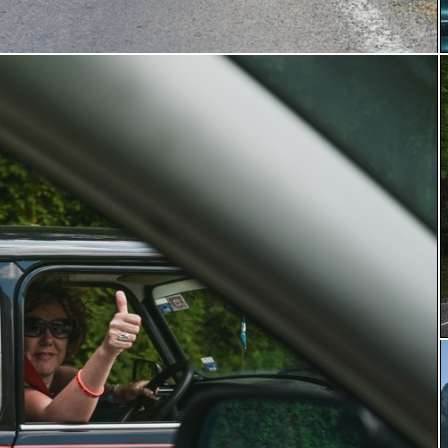
by Milos Nikodijevic autoslavia.com
b