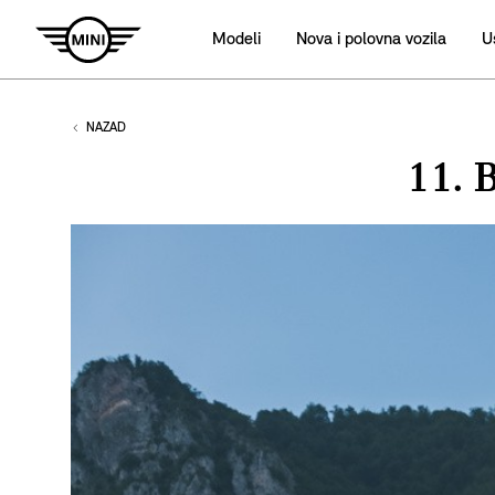
Modeli
Nova i polovna vozila
U
NAZAD
11.