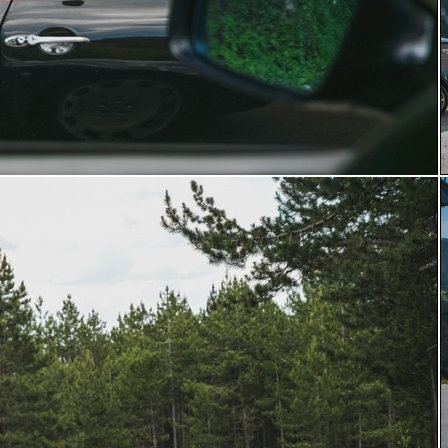
by Milos Nikodijevic autoslavia.com
b