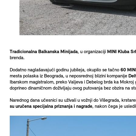
Tradicionalna Balkanska Minijada
, u organizaciji
MINI Kluba Sr
brenda.
Dodatno naglašavajući godinu jubileja, okupilo se tačno
60 MINI
mesta polaska iz Beograda, u neposrednoj blizini kompanije
Del
Ibarskom magistralom, preko Valjeva i Debelog brda ka Mokroj go
doprineo dinamičnom doživljaju ovog putovanja bez obzira na sta
Narednog dana učesnici su uživali u vožnji do Višegrada, krstar
su uručena specijalna priznanja i nagrade
, nakon čega je usledi