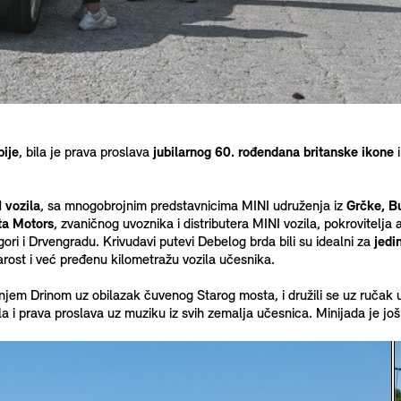
bije
, bila je prava proslava
jubilarnog 60. rođendana britanske ikone
 vozila
, sa mnogobrojnim predstavnicima MINI udruženja iz
Grčke, Bu
ta Motors
, zvaničnog uvoznika i distributera MINI vozila, pokrovitelja a
ri i Drvengradu. Krivudavi putevi Debelog brda bili su idealni za
jedi
rost i već pređenu kilometražu vozila učesnika.
enjem Drinom uz obilazak čuvenog Starog mosta, i družili se uz ruča
la i prava proslava uz muziku iz svih zemalja učesnica. Minijada je j