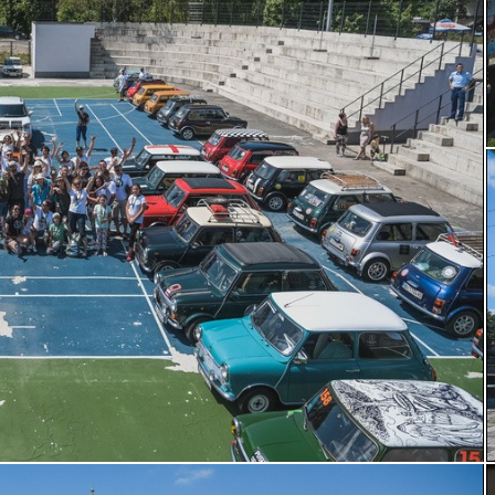
by Milos Nikodijevic autoslavia.com
b