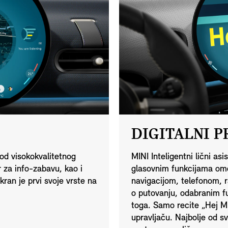
DIGITALNI P
od visokokvalitetnog
MINI Inteligentni lični a
r za info-zabavu, kao i
glasovnim funkcijama om
kran je prvi svoje vrste na
navigacijom, telefonom, 
o putovanju, odabranim f
toga. Samo recite „Hej MI
upravljaču. Najbolje od 