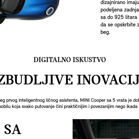
dizajnirano imaj
podeljena zadnja
sa do 925 litara
da se opskrbite 
beg.
DIGITALNO ISKUSTVO
ZBUDLJIVE INOVACIJ
g prvog inteligentnog ličnog asistenta, MINI Cooper sa 5 vrata je d
bilu koja svako putovanje čini praktičnijim i povezanijim nego ikada 
 SA