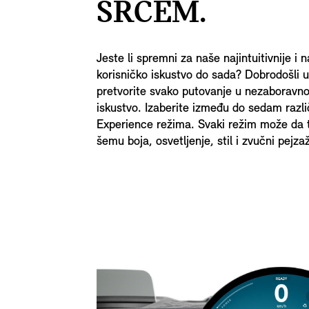
SRCEM.
Jeste li spremni za naše najintuitivnije i n
korisničko iskustvo do sada? Dobrodošli u
pretvorite svako putovanje u nezaboravno
iskustvo. Izaberite između do sedam razli
Experience režima. Svaki režim može da 
šemu boja, osvetljenje, stil i zvučni pejza