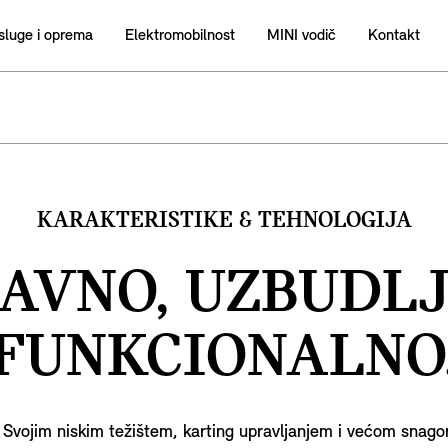
sluge i oprema
Elektromobilnost
MINI vodič
Kontakt
KARAKTERISTIKE & TEHNOLOGIJA
AVNO, UZBUDLJ
FUNKCIONALNO
. Svojim niskim težištem, karting upravljanjem i većom snag