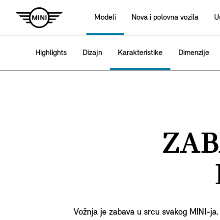
Modeli
Nova i polovna vozila
U
Highlights
Dizajn
Karakteristike
Dimenzije
ZAB
Vožnja je zabava u srcu svakog MINI-ja