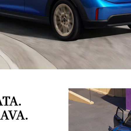
TA.
AVA.