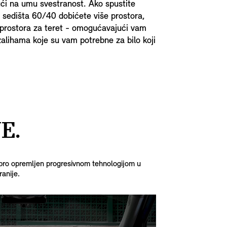
ući na umu svestranost. Ako spustite
 sedišta 60/40 dobićete više prostora,
 prostora za teret - omogućavajući vam
zalihama koje su vam potrebne za bilo koji
E.
obro opremljen progresivnom tehnologijom u
ranije.