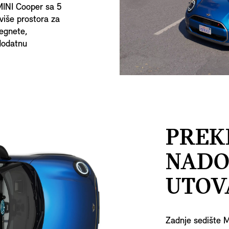
 MINI Cooper sa 5
 više prostora za
tegnete,
 dodatnu
PREK
NADO
UTOV
Zadnje sedište 