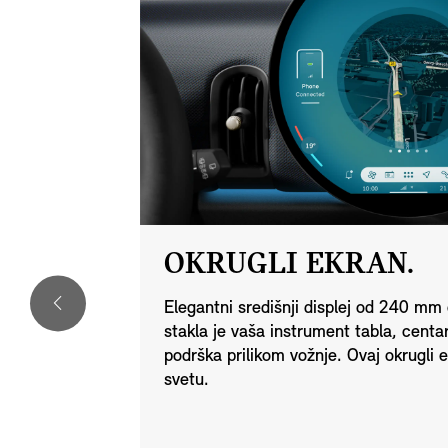
OKRUGLI EKRAN.
način da sve
Elegantni središnji displej od 240 mm 
polju.
stakla je vaša instrument tabla, centa
vidnog polja,
podrška prilikom vožnje. Ovaj okrugli e
đeni na put
svetu.