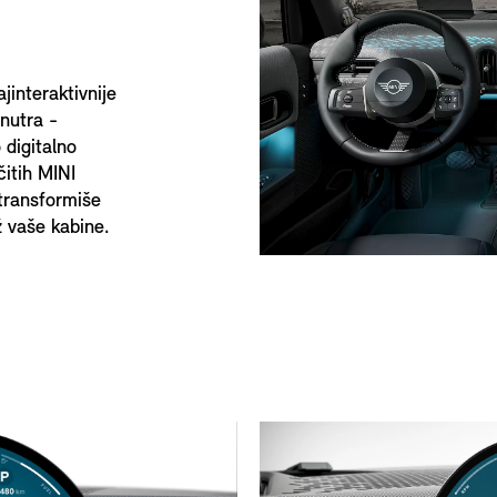
ajinteraktivnije
nutra -
 digitalno
čitih MINI
transformiše
ž vaše kabine.