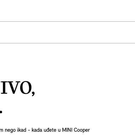
IVO,
.
om nego ikad - kada uđete u MINI Cooper