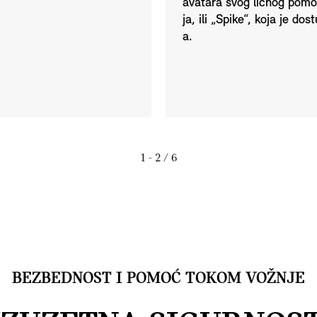
avatara svog ličnog pomoć
ja, ili „Spike“, koja je d
a.
1 - 2
/ 6
BEZBEDNOST I POMOĆ TOKOM VOŽNJE