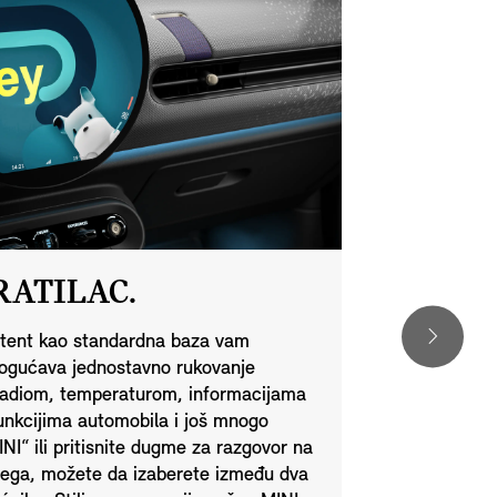
RATILAC.
MINI 
sistent kao standardna baza vam
Povežite se 
ogućava jednostavno rukovanje
aplikaciju. U
radiom, temperaturom, informacijama
bilo koje vre
unkcijima automobila i još mnogo
NI“ ili pritisnite dugme za razgovor na
svega, možete da izaberete između dva