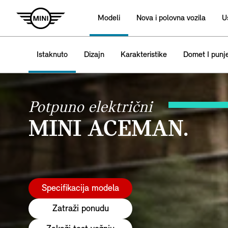
Modeli
Nova i polovna vozila
U
Istaknuto
Dizajn
Karakteristike
Domet I punj
Potpuno električni
MINI ACEMAN.
Specifikacija modela
Zatraži ponudu