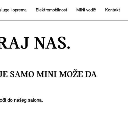
sluge i oprema
Elektromobilnost
MINI vodič
Kontakt
RAJ NAS.
JE SAMO MINI MOŽE DA
dođi do našeg salona.