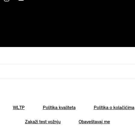
WLTP
Politika kvaliteta
Politika o kolačićima
Zakaži test vožnju
Obaveštavaj me