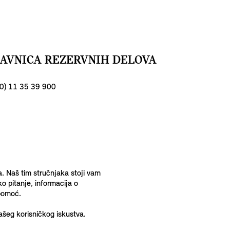
ODAVNICA REZERVNIH DELOVA
(0) 11 35 39 900
a. Naš tim stručnjaka stoji vam
o pitanje, informacija o
 pomoć.
ašeg korisničkog iskustva.