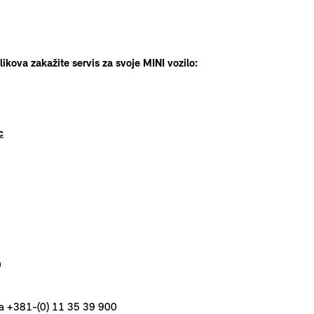
klikova zakažite servis za svoje MINI vozilo:
c
0
ona +381-(0) 11 35 39 900