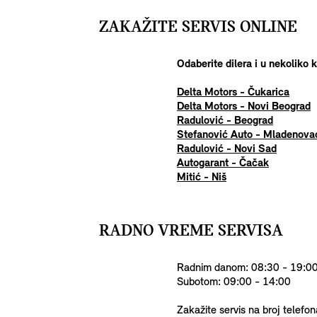
ZAKAŽITE SERVIS ONLINE
Odaberite dilera i u nekoliko 
Delta Motors - Čukarica
Delta Motors - Novi Beograd
Radulović - Beograd
Stefanović Auto - Mladenova
Radulović - Novi Sad
Autogarant - Čačak
Mitić - Niš
RADNO VREME SERVISA
Radnim danom: 08:30 - 19:0
Subotom: 09:00 - 14:00
Zakažite servis na broj telef