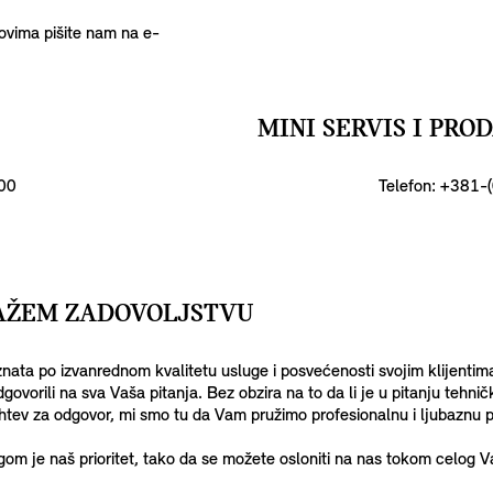
ovima pišite nam na e-
MINI SERVIS I PR
900
Telefon: +381-
VAŽEM ZADOVOLJSTVU
nata po izvanrednom kvalitetu usluge i posvećenosti svojim klijentim
vorili na sva Vaša pitanja. Bez obzira na to da li je u pitanju tehničk
i zahtev za odgovor, mi smo tu da Vam pružimo profesionalnu i ljubaznu
om je naš prioritet, tako da se možete osloniti na nas tokom celog V