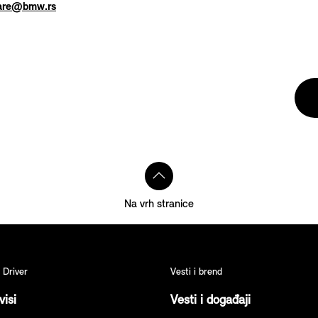
care@bmw.rs
Na vrh stranice
 Driver
Vesti i brend
visi
Vesti i događaji