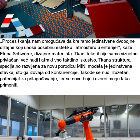
„Proces tkanja nam omogućava da kreiramo jedinstvene dvobojne
dizajne koji unose posebnu estetiku i atmosferu u enterijer“, kaže
Elena Schwörer, dizajner materijala. Tkani tekstil nije samo vizuelno
privlačan, već nudi i atraktivno taktilno iskustvo. Tkana struktura
specijalno razvijena za novu porodicu MINI modela je jedinstvena
stavka, što ga izdvaja od konkurencije. Takođe se nudi izuzetan
potencijal za prilagođavanje, jer se nove boje i uzorci mogu lako
primeniti.