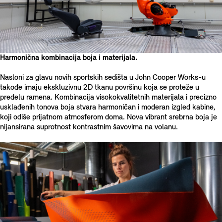
Harmonična kombinacija boja i materijala.
Nasloni za glavu novih sportskih sedišta u John Cooper Works-u
takođe imaju ekskluzivnu 2D tkanu površinu koja se proteže u
predelu ramena. Kombinacija visokokvalitetnih materijala i precizno
usklađenih tonova boja stvara harmoničan i moderan izgled kabine,
koji odiše prijatnom atmosferom doma. Nova vibrant srebrna boja je
nijansirana suprotnost kontrastnim šavovima na volanu.