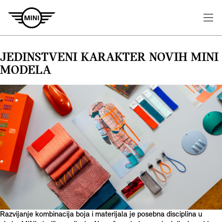
JEDINSTVENI KARAKTER NOVIH MINI
MODELA
Razvijanje kombinacija boja i materijala je posebna disciplina u