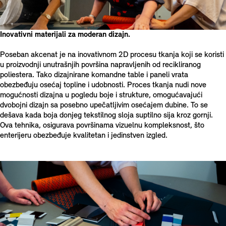
Inovativni materijali za moderan dizajn.
Poseban akcenat je na inovativnom 2D procesu tkanja koji se koristi
u proizvodnji unutrašnjih površina napravljenih od recikliranog
poliestera. Tako dizajnirane komandne table i paneli vrata
obezbeđuju osećaj topline i udobnosti. Proces tkanja nudi nove
mogućnosti dizajna u pogledu boje i strukture, omogućavajući
dvobojni dizajn sa posebno upečatljivim osećajem dubine. To se
dešava kada boja donjeg tekstilnog sloja suptilno sija kroz gornji.
Ova tehnika, osigurava površinama vizuelnu kompleksnost, što
enterijeru obezbeđuje kvalitetan i jedinstven izgled.