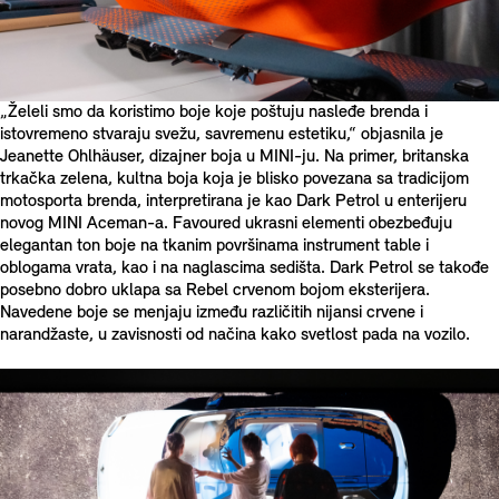
„Želeli smo da koristimo boje koje poštuju nasleđe brenda i
istovremeno stvaraju svežu, savremenu estetiku,“ objasnila je
Jeanette Ohlhäuser, dizajner boja u MINI-ju. Na primer, britanska
trkačka zelena, kultna boja koja je blisko povezana sa tradicijom
motosporta brenda, interpretirana je kao Dark Petrol u enterijeru
novog MINI Aceman-a. Favoured ukrasni elementi obezbeđuju
elegantan ton boje na tkanim površinama instrument table i
oblogama vrata, kao i na naglascima sedišta. Dark Petrol se takođe
posebno dobro uklapa sa Rebel crvenom bojom eksterijera.
Navedene boje se menjaju između različitih nijansi crvene i
narandžaste, u zavisnosti od načina kako svetlost pada na vozilo.