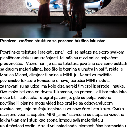
Precizno izrađene strukture za posebno taktilno iskustvo.
Površinske teksture i efekat „zrna“, koji se nalaze na skoro svakom
plastičnom delu u unutrašnjosti, takođe su razvijeni sa najvećom
preciznošću. „Važno nam je da se tekstura površina savršeno uskladi
sa drugim materijalima, kao što je tkanina u unutrašnjosti“, rekla je
Marlies Michel, dizajner tkanine u MINI-ju. Nacrti za različite
površinske teksture korišćene u novoj porodici MINI modela
zasnovani su na uticajima koje dizajnerski tim crpi iz prirode i nauke.
Ovo može biti zrno na drvetu ili kamenu, na primer – ali isto tako lako
može biti i satelitska fotografija zemlje, gde se polja, vodene
površine ili planine mogu videti kao grafike sa odgovarajućom
rezolucijom, koje pružaju inspiraciju za novo šare i strukture. Ovako
razvijeno veoma suptilno MINI „zrno“ savršeno se stapa sa vizuelno
jakim tkanjem i služi kao spona između svih materijala u
unutrašnjosti vozila. Atraktivni pojedinačni elementi čine harmoničnu