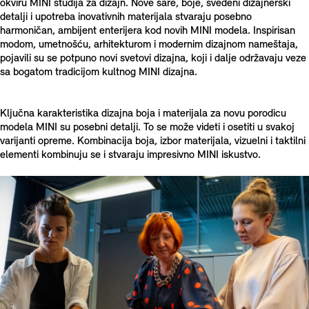
okviru MINI studija za dizajn. Nove šare, boje, svedeni dizajnerski
detalji i upotreba inovativnih materijala stvaraju posebno
harmoničan, ambijent enterijera kod novih MINI modela. Inspirisan
modom, umetnošću, arhitekturom i modernim dizajnom nameštaja,
pojavili su se potpuno novi svetovi dizajna, koji i dalje održavaju veze
sa bogatom tradicijom kultnog MINI dizajna.
Ključna karakteristika dizajna boja i materijala za novu porodicu
modela MINI su posebni detalji. To se može videti i osetiti u svakoj
varijanti opreme. Kombinacija boja, izbor materijala, vizuelni i taktilni
elementi kombinuju se i stvaraju impresivno MINI iskustvo.