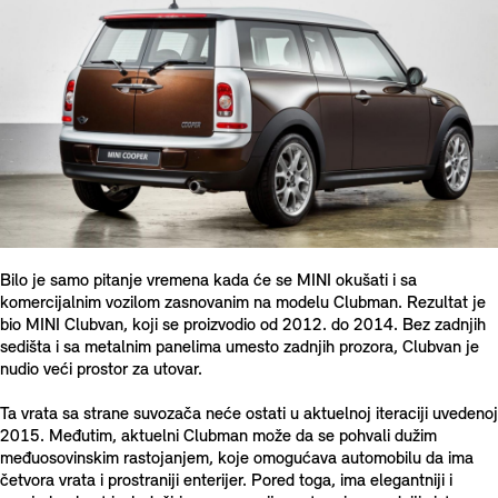
Bilo je samo pitanje vremena kada će se MINI okušati i sa
komercijalnim vozilom zasnovanim na modelu Clubman. Rezultat je
bio MINI Clubvan, koji se proizvodio od 2012. do 2014. Bez zadnjih
sedišta i sa metalnim panelima umesto zadnjih prozora, Clubvan je
nudio veći prostor za utovar.
Ta vrata sa strane suvozača neće ostati u aktuelnoj iteraciji uvedenoj
2015. Međutim, aktuelni Clubman može da se pohvali dužim
međuosovinskim rastojanjem, koje omogućava automobilu da ima
četvora vrata i prostraniji enterijer. Pored toga, ima elegantniji i