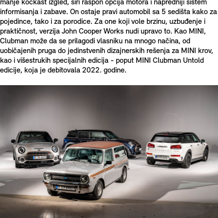
manje kockast izgled, širi raspon opcija motora i napredniji sistem
informisanja i zabave. On ostaje pravi automobil sa 5 sedišta kako za
pojedince, tako i za porodice. Za one koji vole brzinu, uzbuđenje i
praktičnost, verzija John Cooper Works nudi upravo to. Kao MINI,
Clubman može da se prilagodi vlasniku na mnogo načina, od
uobičajenih pruga do jedinstvenih dizajnerskih rešenja za MINI krov,
kao i višestrukih specijalnih edicija - poput MINI Clubman Untold
edicije, koja je debitovala 2022. godine.