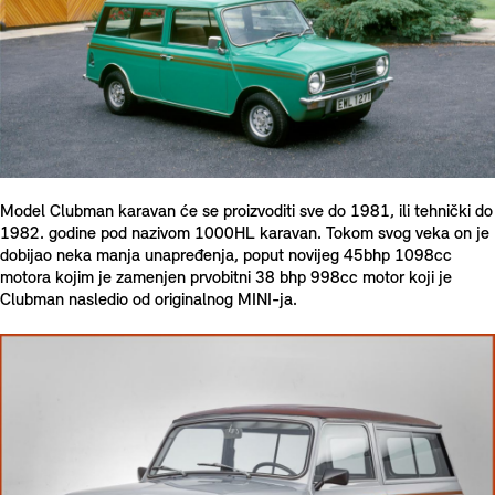
Model Clubman karavan će se proizvoditi sve do 1981, ili tehnički do
1982. godine pod nazivom 1000HL karavan. Tokom svog veka on je
dobijao neka manja unapređenja, poput novijeg 45bhp 1098cc
motora kojim je zamenjen prvobitni 38 bhp 998cc motor koji je
Clubman nasledio od originalnog MINI-ja.