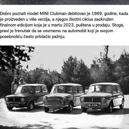
Dobro poznati model MINI Clubman debitovao je 1969. godine, kada
je proizveden u više verzija, a njegov životni ciklus zaokružen
finalnom edicijom koja je u martu 2023. puštena u prodaju. Stoga,
pravi je trenutak da se osvrnemo na automobil koji je svojom
posebnošću često privlačio pažnju.