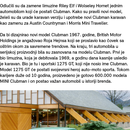
Odlučili su da zamene limuzine Riley Elf i Wolseley Hornet jednim
automobilom koji će postati Clubman. Kako su pravili novi model,
želeli su da urade karavan verziju i upotrebe novi Clubman karavan
kao zamenu za Austin Countryman i Morris Mini Traveller.
Da bi dizajnirao novi model Clubman 1967. godine, British Motor
Holdings je angažovao Roja Hejnsa koji se proslavio kao čovek sa
oštrim okom za savremene trendove. Na kraju, tri automobila u
serijskoj proizvodnji bila su zasnovana na modelu Clubman. Prvi je
bio limuzina, koja je debitovala 1969, a godinu dana kasnije usledio
je karavan. Bio je tu i sportski 1275 GT, koji nije nosio ime Clubman.
Model 1275 GT će postati svojevrsni heroj auto-moto sporta. Tokom
karijere duže od 10 godina, proizvedeno je gotovo 600.000 modela
MINI Clubman i on postao važan automobil u istoriji brenda.