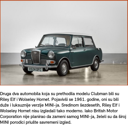
Druga dva automobila koja su prethodila modelu Clubman bili su
Riley Elf i Wolseley Hornet. Pojavivši se 1961. godine, oni su bili
duže i luksuznije verzije MINI-ja. Sredinom šezdesetih, Riley Elf i
Wolseley Hornet nisu izgledali tako moderno. Iako British Motor
Corporation nije planirao da zameni samog MINI-ja, želeli su da široj
MINI porodici priušte savremeni izgled.