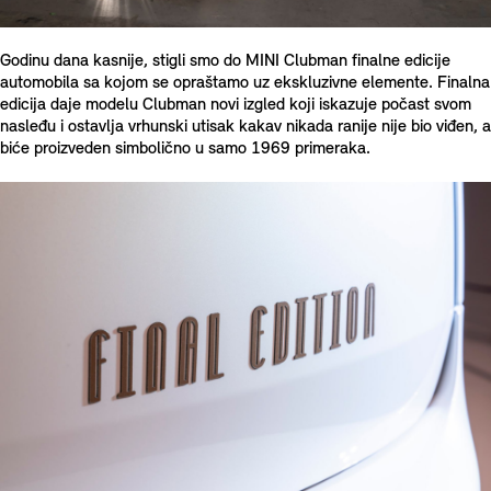
Godinu dana kasnije, stigli smo do MINI Clubman finalne edicije
automobila sa kojom se opraštamo uz ekskluzivne elemente. Finalna
edicija daje modelu Clubman novi izgled koji iskazuje počast svom
nasleđu i ostavlja vrhunski utisak kakav nikada ranije nije bio viđen, a
biće proizveden simbolično u samo 1969 primeraka.