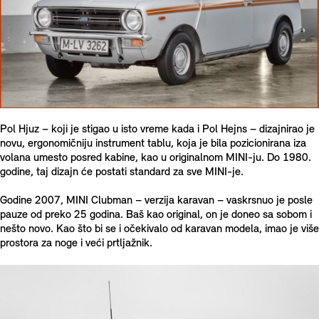
Pol Hjuz – koji je stigao u isto vreme kada i Pol Hejns – dizajnirao je
novu, ergonomičniju instrument tablu, koja je bila pozicionirana iza
volana umesto posred kabine, kao u originalnom MINI-ju. Do 1980.
godine, taj dizajn će postati standard za sve MINI-je.
Godine 2007, MINI Clubman – verzija karavan – vaskrsnuo je posle
pauze od preko 25 godina. Baš kao original, on je doneo sa sobom i
nešto novo. Kao što bi se i očekivalo od karavan modela, imao je više
prostora za noge i veći prtljažnik.