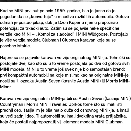
Kad se MINI prvi put pojavio 1959. godine, bilo je jasno da je
pogodan da se „konvertuje“ u mnoštvo različitih automobila. Gotovo
odmah je postao pikap, dok je Džon Kuper u njemu prepoznao
potencijal za trkački auto. Zatim su se pojavile neke specifične
verzije kao MINI – „Kombi za sladoled“ i MINI Wildgoose. Postojalo
je više verzija modela Clubman i Clubman karavan koje su se
posebno istakle.
Najpre su se pojavile karavan verzije originalnog MINI-ja. Tehnički su
postojale dve, kao što su u to vreme postojala po dva od gotovo svih
MINI modela. MINI u to vreme još uvek nije bio samostalan brend:
prvi kompaktni automobili na koje mislimo kao na originalne MINI-je
nosili su ili oznaku Austin Seven (kasnije Austin MINI) ili Morris MINI-
Minor.
Karavan verzije originalnih MINI-ja bili su Austin Seven (kasnije MINI)
Countryman i Morris MINI Traveller. Uprkos tome što su imali isti
prednji deo, šasija im je bila malo duža od osnovnog MINI-ja, a imali
su veći zadnji deo. Ti automobili su imali dvokrilna vrata prtljažnika,
koja će postati najprepoznatljiviji element modela MINI Clubman.