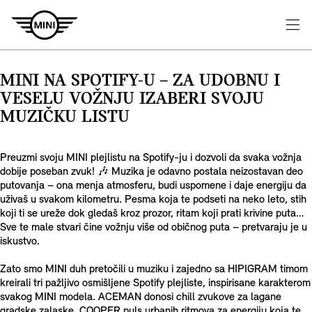
MINI NA SPOTIFY-U – ZA UDOBNU I
VESELU VOŽNJU IZABERI SVOJU
MUZIČKU LISTU
Preuzmi svoju MINI plejlistu na Spotify-ju i dozvoli da svaka vožnja
dobije poseban zvuk! 🎶 Muzika je odavno postala neizostavan deo
putovanja – ona menja atmosferu, budi uspomene i daje energiju da
uživaš u svakom kilometru. Pesma koja te podseti na neko leto, stih
koji ti se ureže dok gledaš kroz prozor, ritam koji prati krivine puta…
Sve te male stvari čine vožnju više od običnog puta – pretvaraju je u
iskustvo.
Zato smo MINI duh pretočili u muziku i zajedno sa HIPIGRAM timom
kreirali tri pažljivo osmišljene Spotify plejliste, inspirisane karakterom
svakog MINI modela. ACEMAN donosi chill zvukove za lagane
gradske zalaske, COOPER puls urbanih ritmova za energiju koja te