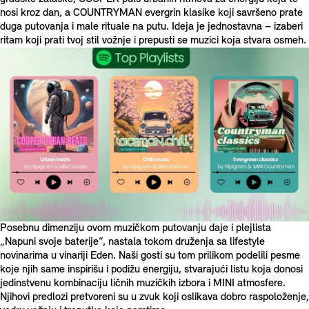
nosi kroz dan, a COUNTRYMAN evergrin klasike koji savršeno prate
duga putovanja i male rituale na putu. Ideja je jednostavna – izaberi
ritam koji prati tvoj stil vožnje i prepusti se muzici koja stvara osmeh.
Posebnu dimenziju ovom muzičkom putovanju daje i plejlista
„Napuni svoje baterije“, nastala tokom druženja sa lifestyle
novinarima u vinariji Eden. Naši gosti su tom prilikom podelili pesme
koje njih same inspirišu i podižu energiju, stvarajući listu koja donosi
jedinstvenu kombinaciju ličnih muzičkih izbora i MINI atmosfere.
Njihovi predlozi pretvoreni su u zvuk koji oslikava dobro raspoloženje,