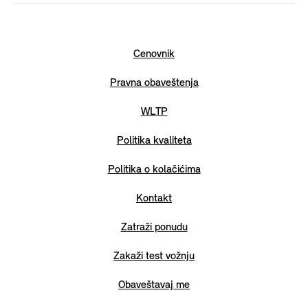
Cenovnik
Pravna obaveštenja
WLTP
Politika kvaliteta
Politika o kolačićima
Kontakt
Zatraži ponudu
Zakaži test vožnju
Obaveštavaj me