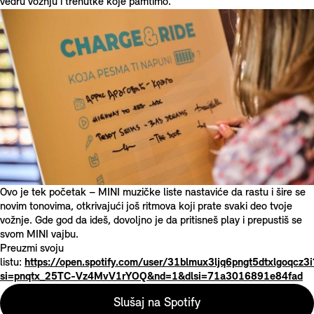
vedru vožnju i trenutke koje pamtimo.
Ovo je tek početak – MINI muzičke liste nastaviće da rastu i šire se
novim tonovima, otkrivajući još ritmova koji prate svaki deo tvoje
vožnje. Gde god da ideš, dovoljno je da pritisneš play i prepustiš se
svom MINI vajbu.
Preuzmi svoju
listu:
https://open.spotify.com/user/31blmux3ljq6pngt5dtxlgoqcz3i
si=pnqtx_25TC-Vz4MvV1rYOQ&nd=1&dlsi=71a3016891e84fad
Slušaj na Spotify