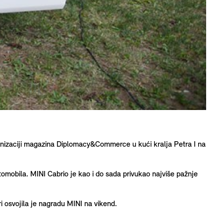
anizaciji magazina Diplomacy&Commerce u kući kralja Petra I na
tomobila. MINI Cabrio je kao i do sada privukao najviše pažnje
ri osvojila je nagradu MINI na vikend.