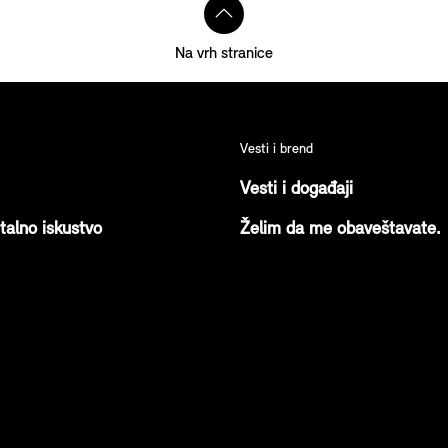
Na vrh stranice
MINI POČASNI GOST NA KOKTELU
“CASABLANCA”
Vesti i brend
Vesti i događaji
italno iskustvo
Želim da me obaveštavate.