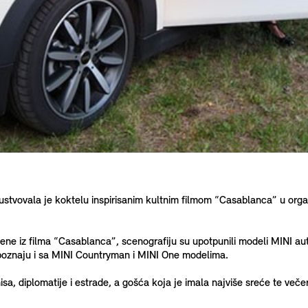
ustvovala je koktelu inspirisanim kultnim filmom “Casablanca” u org
cene iz filma “Casablanca”, scenografiju su upotpunili modeli MINI au
e upoznaju i sa MINI Countryman i MINI One modelima.
sa, diplomatije i estrade, a gošća koja je imala najviše sreće te veče