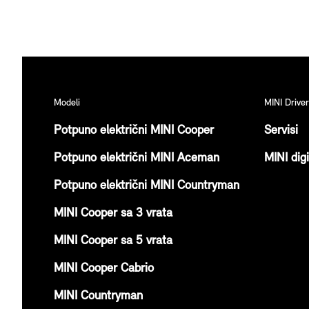
lose
MINI POČASNI GOST NA KOKTELU
“CASABLANCA”
Modeli
MINI Driver
Potpuno električni MINI Cooper
Servisi
Potpuno električni MINI Aceman
MINI dig
Potpuno električni MINI Countryman
MINI Cooper sa 3 vrata
MINI Cooper sa 5 vrata
MINI Cooper Cabrio
MINI Countryman