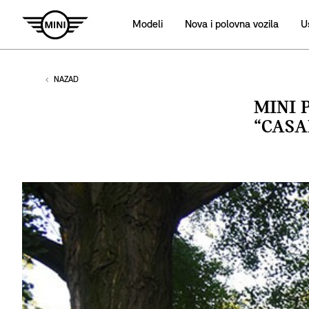
Modeli
Nova i polovna vozila
U
NAZAD
MINI 
“CASA