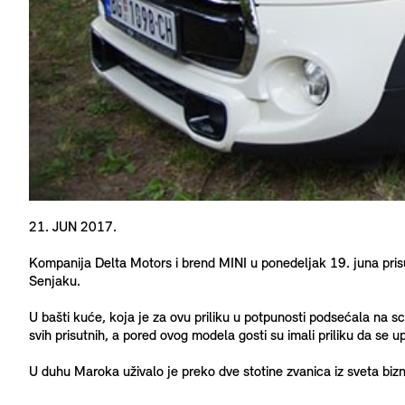
21. JUN 2017.
Kompanija Delta Motors i brend MINI u ponedeljak 19. juna pris
Senjaku.
U bašti kuće, koja je za ovu priliku u potpunosti podsećala na s
svih prisutnih, a pored ovog modela gosti su imali priliku da s
U duhu Maroka uživalo je preko dve stotine zvanica iz sveta bizni