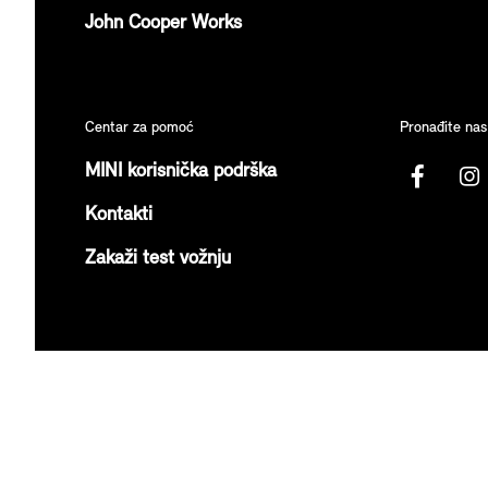
John Cooper Works
Centar za pomoć
Pronađite nas
MINI korisnička podrška
Kontakti
Zakaži test vožnju