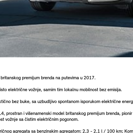
, britanskog premijum brenda na putevima u 2017.
isto električne vožnje, samim tim lokalnu mobilnost bez emisija.
aktično bez buke, sa uzbudljivo spontanom isporukom električne energ
 prostran i višenamenski model britanskog premijum brenda, pionir ef
nost vožnje sa čistim električnim pogonom.
ičnog agregata sa benzinskim agregatom: 2,3 - 2,1 l / 100 km; Kom