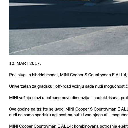
10. MART 2017.
Prvi plug-In hibridni model, MINI Cooper S Countryman E ALL4
Univerzalan za gradsku i off-road vožnju sada nudi mogućnost č
MINI vožnja ulazi u potpuno novu dimenziju - naelektrisana, pr
Ove godine na tržište se uvodi MINI Cooper S Countryman E ALL4,
nudi ne samo sportsku agilnost na putu i ​​van njega ali i moguć
MINI Cooper Countryman E ALL4: kombinovana potrošnja elektr