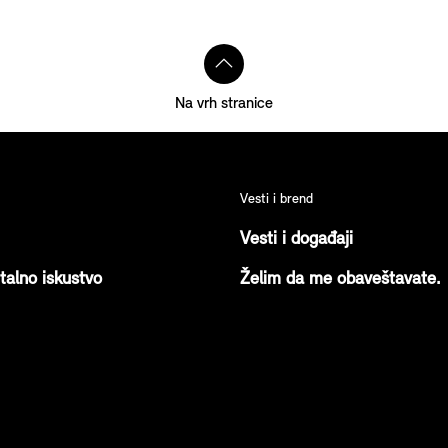
Na vrh stranice
PRVI MINI PLUG-IN HIBRID
Vesti i brend
Vesti i događaji
italno iskustvo
Želim da me obaveštavate.