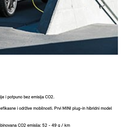
ije i potpuno bez emisija CO2.
ikasne i održive mobilnosti. Prvi MINI plug-in hibridni model
binovana CO2 emisija: 52 - 49 g / km