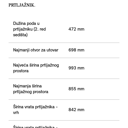
PRTLJAŽNIK.
Dužina poda u
prtljažniku (2. red
472 mm
sedišta)
Najmanji otvor za utovar
698 mm
Najveća širina prtljažnog
993 mm
prostora
Najmanja širina
855 mm
prtljažnog prostora
Širina vrata prtljažnika -
842 mm
vrh