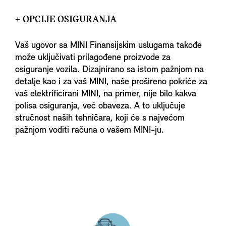
+ OPCIJE OSIGURANJA
Vaš ugovor sa MINI Finansijskim uslugama takođe
može uključivati prilagođene proizvode za
osiguranje vozila. Dizajnirano sa istom pažnjom na
detalje kao i za vaš MINI, naše prošireno pokriće za
vaš elektrificirani MINI, na primer, nije bilo kakva
polisa osiguranja, već obaveza. A to uključuje
stručnost naših tehničara, koji će s najvećom
pažnjom voditi računa o vašem MINI-ju.