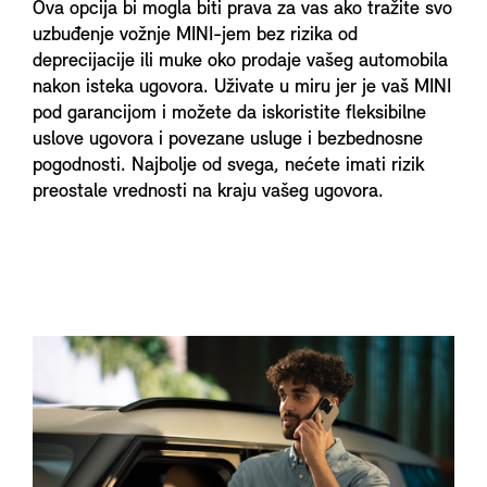
Ova opcija bi mogla biti prava za vas ako tražite svo
uzbuđenje vožnje MINI-jem bez rizika od
deprecijacije ili muke oko prodaje vašeg automobila
nakon isteka ugovora. Uživate u miru jer je vaš MINI
pod garancijom i možete da iskoristite fleksibilne
uslove ugovora i povezane usluge i bezbednosne
pogodnosti. Najbolje od svega, nećete imati rizik
preostale vrednosti na kraju vašeg ugovora.