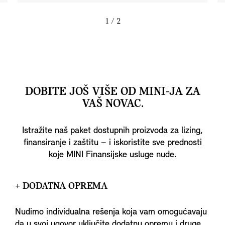
1
/ 2
DOBITE JOŠ VIŠE OD MINI-JA ZA
VAŠ NOVAC.
Istražite naš paket dostupnih proizvoda za lizing,
finansiranje i zaštitu – i iskoristite sve prednosti
koje MINI Finansijske usluge nude.
+ DODATNA OPREMA
Nudimo individualna rešenja koja vam omogućavaju
da u svoj ugovor uključite dodatnu opremu i druge