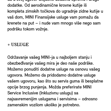
dodatke. Od aerodinamične krovne kutije ili
kompleta zimskih točkova do ugradnje zidne kutije u
vaš dom, MINI Finansijske usluge vam pomažu da
krenete na put – i nude vam mnogo više nego sam
podršku tokom vožnje.
+ USLUGE
Održavanje vašeg MINI-ja u najboljem stanju i
obezbeđivanje vašeg mira je deo naše podrške.
Možemo ponuditi dodatne usluge na osnovu vašeg
ugovora. Možemo da pridodamo dodatne usluge
vašem ugovoru, kao što su servis guma ili besplatne
opcije brzog punjenja. Možda preferirate MINI
Service Inclusive (Inkluzivnu uslugu) sa
najsavremenijim uslugama i servisima – odnosno
zamenskim vozilom ukoliko je potrebno.