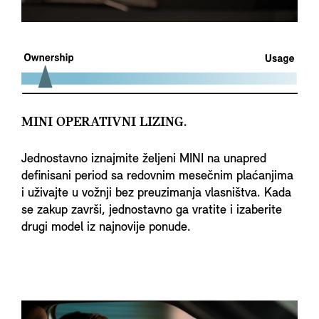
MINI OPERATIVNI LIZING.
Jednostavno iznajmite željeni MINI na unapred
definisani period sa redovnim mesečnim plaćanjima
i uživajte u vožnji bez preuzimanja vlasništva. Kada
se zakup završi, jednostavno ga vratite i izaberite
drugi model iz najnovije ponude.